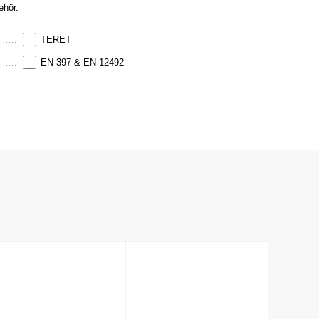
ehör.
TERET
EN 397 & EN 12492