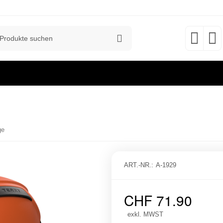
ge
ART.-NR.:
A-1929
CHF
71.90
exkl. MWST